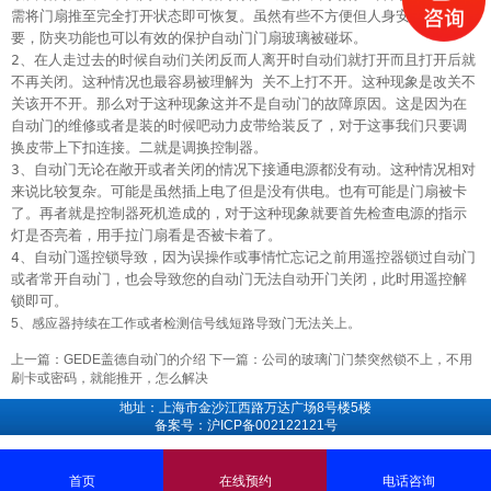
需将门扇推至完全打开状态即可恢复。虽然有些不方便但人身安全很重
要，防夹功能也可以有效的保护自动门门扇玻璃被碰坏。
2、在人走过去的时候自动们关闭反而人离开时自动们就打开而且打开后就
不再关闭。这种情况也最容易被理解为 关不上打不开。这种现象是改关不
关该开不开。那么对于这种现象这并不是自动门的故障原因。这是因为在
自动门的维修或者是装的时候吧动力皮带给装反了，对于这事我们只要调
换皮带上下扣连接。二就是调换控制器。
3、自动门无论在敞开或者关闭的情况下接通电源都没有动。这种情况相对
来说比较复杂。可能是虽然插上电了但是没有供电。也有可能是门扇被卡
了。再者就是控制器死机造成的，对于这种现象就要首先检查电源的指示
灯是否亮着，用手拉门扇看是否被卡着了。
4、自动门遥控锁导致，因为误操作或事情忙忘记之前用遥控器锁过自动门
或者常开自动门，也会导致您的自动门无法自动开门关闭，此时用遥控解
锁即可。
5、感应器持续在工作或者检测信号线短路导致门无法关上。
上一篇：
GEDE盖德自动门的介绍
下一篇：
公司的玻璃门门禁突然锁不上，不用
刷卡或密码，就能推开，怎么解决
地址：上海市金沙江西路万达广场8号楼5楼
备案号：沪ICP备002122121号
首页
在线预约
电话咨询