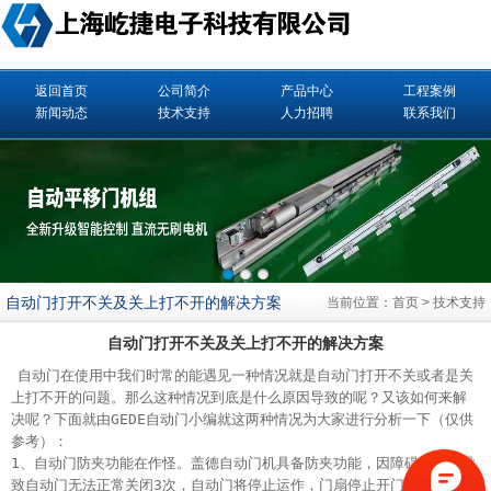
返回首页
公司简介
产品中心
工程案例
新闻动态
技术支持
人力招聘
联系我们
自动门打开不关及关上打不开的解决方案
当前位置：
首页
>
技术支持
自动门打开不关及关上打不开的解决方案
自动门
在使用中我们时常的能遇见一种情况就是自动门打开不关或者是关
上打不开的问题。那么这种情况到底是什么原因导致的呢？又该如何来解
决呢？下面就由
GEDE自动门
小编就这两种情况为大家进行分析一下（仅供
参考）：
1、自动门防夹功能在作怪。盖德自动门机具备防夹功能，因障碍或碰撞导
致自动门无法正常关闭3次，自动门将停止运作，门扇停止开门或关闭，只