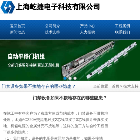
返回首页
公司简介
产品中心
工程案例
新闻动态
技术支持
人力招聘
联系我们
门禁设备如果不接地存在的哪些隐患？
当前位置：
首页
>
技术支持
门禁设备如果不接地存在的哪些隐患？
在施工中有些客户为了布线方便或节约成本，
门禁
设备不做接地
处理，比如AC220V交流电只接2芯线或接了3芯线但并未真实接
地、机箱电源的金属外壳不接地等，这样的施工方法会给工程留
下很多的隐患：
（1）我们知道，设备的电压是依照地为基准的，如果不接地