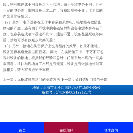
线，则可能造成不同设备之间不共地，由于基准电势不同，产生
一定的电势差，影响设备正常工作，容易出现锁不开，读卡器的
声光异常等情况；
（2）另外，电子设备在工作中容易积累静电，接地能有效防止
静电的产生，还有由于环境中的电磁辐射和设备电源本身存在干
扰，也容易造成读卡器读不到卡，通信不通，设备甚至死机等问
题，接地可以有效减少此类问题；
（3）另外，接地在防雷保护上也有很好的效果，如果不接地，
设备更容易遭受雷击而损坏。 因此，在实际施工中，千万不可忽
视对设备的接地，根据我们经验和总计，门禁系统出现的一些异
常问题，往往与现场施工布线是否规范，设备是否做接地处理直
接相关，请大家务必给予重视！
上一篇：
无框玻璃自动门的安装方法
下一篇：
如何选配门禁电子锁
地址：上海市金沙江西路万达广场8号楼5楼
备案号：沪ICP备002122121号
首页
在线预约
电话咨询