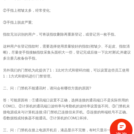
②手指上褶皱太多，经常变化;
③手指上脱皮严重;
指纹无法识别的用户，可将该指纹删除再重新登记，或登记另一枚手指。
这种用户在登记指纹时，需要选择使用质量较好的指纹(褶皱少、不起皮、指纹清
晰)，尽量使手指接触指纹采集头面积大一些，登记完成后做一下比对测试;并建议
多注册几枚备份手指。
另外我们的门禁机为此提供了1：1比对方式和密码功能，可以设置这些员工使用
1：1方式和密码进行门禁管理。
二、问：门禁机不能通讯时，请问会有哪些方面的原因?
答：可能原因有：①通讯端口设置不正确，选择连接的通讯端口不是实际所用的
COM口。②计算机的通讯端口波特率与考勤机的波特率设置值不同。③门禁机未
接电源或未与计算机连接;④门禁机已连接但未开机。⑤连接的终端机号不正确。
⑥数据线或转换器不能通讯。⑦计算机的COM口坏掉。
三、问：门禁机在接上电源开机后，液晶显示不完整，有时只显示一半，有时花