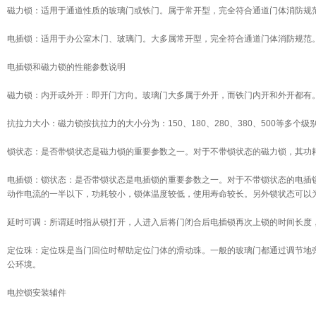
磁力锁：适用于通道性质的玻璃门或铁门。属于常开型，完全符合通道门体消防规
电插锁：适用于办公室木门、玻璃门。大多属常开型，完全符合通道门体消防规范
电插锁和磁力锁的性能参数说明
磁力锁：内开或外开：即开门方向。玻璃门大多属于外开，而铁门内开和外开都有
抗拉力大小：磁力锁按抗拉力的大小分为：150、180、280、380、500等
锁状态：是否带锁状态是磁力锁的重要参数之一。对于不带锁状态的磁力锁，其功
电插锁：锁状态：是否带锁状态是电插锁的重要参数之一。对于不带锁状态的电插
动作电流的一半以下，功耗较小，锁体温度较低，使用寿命较长。另外锁状态可以
延时可调：所谓延时指从锁打开，人进入后将门闭合后电插锁再次上锁的时间长度
定位珠：定位珠是当门回位时帮助定位门体的滑动珠。一般的玻璃门都通过调节地
公环境。
电控锁安装辅件