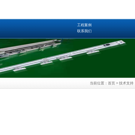
工程案例
联系我们
当前位置：
首页
>
技术支持