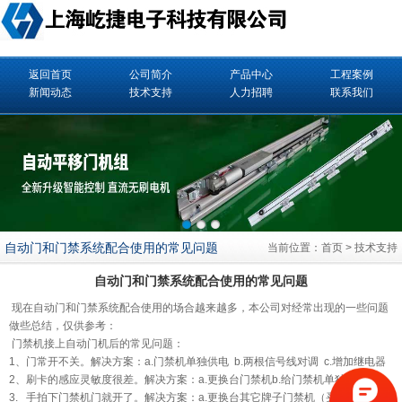
返回首页
公司简介
产品中心
工程案例
新闻动态
技术支持
人力招聘
联系我们
自动门和门禁系统配合使用的常见问题
当前位置：
首页
>
技术支持
自动门和门禁系统配合使用的常见问题
现在
自动门
和
门禁
系统配合使用的场合越来越多，本公司对经常出现的一些问题
做些总结，仅供参考：
门禁机接上自动门机后的常见问题：
1、门常开不关。解决方案：a.门禁机单独供电 b.两根信号线对调 c.增加继电器
2、刷卡的感应灵敏度很差。解决方案：a.更换台门禁机b.给门禁机单独供电
3. 手拍下门禁机门就开了。解决方案：a.更换台其它牌子门禁机（买时对继电器