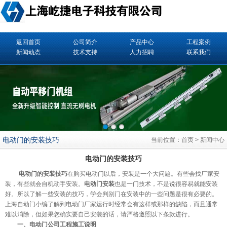
返回首页
公司简介
产品中心
工程案例
新闻动态
技术支持
人力招聘
联系我们
电动门的安装技巧
当前位置：
首页
>
新闻中心
电动门的安装技巧
电动门的安装技巧
在
购买电动门
以后，安装是一个大问题。有些会找厂家安
装，有些就会自机动手安装。
电动门安装
也是一门技术，不是说很容易就能安装
好。所以了解一些安装的技巧，学会判别门在安装中的一些问题是很有必要的。
上海
自动门
小编了解到电动门厂家运行时经常会有这样或那样的缺陷，而且通常
难以消除，但如果您确实要自己安装的话，请严格遵照以下条款进行。
一、电动门公司工程施工说明