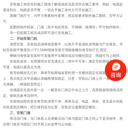
安装施工前应先到施工现场了解现场状况是否符合施工要求。例如：电源必
需送到位，地面是否平整，一切合乎施工条件方可开始施工。
测量门洞尺寸，与甲方商量制作要求，然后按要求制作施工图纸，交甲方认
可。
按图纸制作框架、门扇（其中包括骨架、不锈钢、玻璃等）甲方制作除外。
等一切前期工程完成后即可进行安装施工。
二、开始安装门机
墙壁安装，安装前必须将墙面整平，以免不平造成轨道弯曲与产生噪音。导
轨安装面平整度应小于1.5MM墙体安装可用膨胀螺丝将导轨打孔 固定。
槽钢与角铁架安装时可直接用平头螺丝或自功螺丝固定，间隔可与上相同。
安装轨道前，先用透明水管充满水之（管中不可有）测定导轨两端及中间水
平度，地面以最高点为准。
将导轨螺丝孔打好，再将导轨两端各暂时用一支螺丝固定在墙面或钢结构
上，再次校正水平后确认准确再增加固定。注意：导轨以门体上升 一般以25MM
为准确。（根据机型而定）
传感器应先装外面一点，一般装在门洞正中央之上方，高度根据现场情况而
定。接线先参考说明书。
安装电动部件前先将导轨清理干净，再将马达、电盘、尾轮、变压器分别装
在轨道固定槽内，把它移到适当位置，安装定位凝聚固定螺丝。
三、安装门扇
将活动门体，当门体装上后测量活动门体与固定门体之间上下是否相等，然
后将门推至与固定门对齐再上好皮带与止动板。