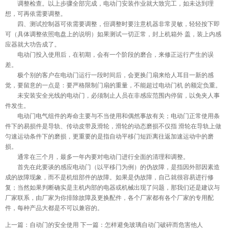
调整检查。以上步骤全部完成，电动门安装作业就大致完工，如未达到理
想，可再依需要调整。
四、测试控制器可依需要调整，但调整时要注意机器非常灵敏，轻轻按下即
可（具体调整依照电盘上的说明）如果测试一切正常，封上机箱外 盖，装上内感
应器就大功告成了。
电动门投入使用后，在初期，会有一个阶段的磨合，来修正运行产生的误
差。
极个别的客户在电动门运行一段时间后，会更换门扇来给人耳目一新的感
觉，要留意的一点是：要严格限制门扇的重量，不能超过电动门机 的额定负重。
未安装安全光线的电动门，必须制止人员在非感应范围内停留，以免夹人事
件发生。
电动门电气组件的寿命主要与不当使用和偶然事故有关；电动门正常使用条
件下的易损件是导轨、传动皮带及滑轮，滑轮的动态磨损不仅指 滑轮在导轨上做
匀速运动条件下的磨损，更重要的是指自动平移门短距离往返加速运动中的磨
损。
通常在三个月，最多一年内要对电动门进行全面的清理和调整。
首先在此要谈的感应电动门（以平移门为例）的伪故障，是指因外部因素造
成的故障现象，而不是机组部件的故障。如果是伪故障，自己就很容易进行修
复；当然如果判断确实是主机内部的电器或机械出现了问题，那我们还是建议与
厂家联系，由厂家为你排除故障及更换配件，各个厂家都有各个厂家的专用配
件，每种产品大都是不可以兼容的。
上一篇：
自动门的安全使用
下一篇：
怎样避免玻璃自动门破碎而危害他人