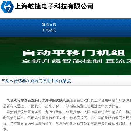
返回首页
新闻动态
气动式传感器在旋转门应用中的优缺点
气动式传感器在
旋转门
应用中的优缺点
感应器在
自动门
的正常使用中是不可缺少
是否有人通过，下面我们一起来了解一下该感应装置在使用过程中的优缺点。
虽然利用该装置可实现一定的优势的，但是其存在的固有缺点也应引起关注。根据
电气信号输出。气动式传箍器触发压力小，敏感度很高。在中国的旋转自动门市场
扰，乃至建筑物内外温度的差值、气压的变化均有可能对气动开关性能造成影响。
求。