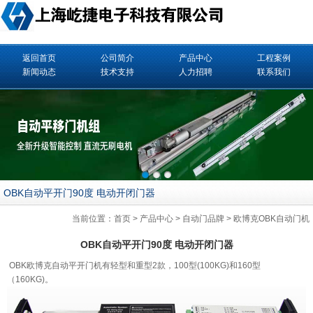
返回首页
公司简介
产品中心
工程案例
新闻动态
技术支持
人力招聘
联系我们
OBK自动平开门90度 电动开闭门器
当前位置：
首页
>
产品中心
>
自动门品牌
>
欧博克OBK自动门机
OBK自动平开门90度 电动开闭门器
OBK欧博克自动平开门机有轻型和重型2款，100型(100KG)和160型
（160KG)。