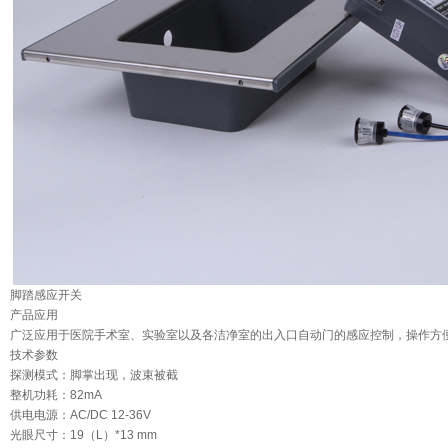
脚踏感应开关
产品应用
广泛应用于医院手术室、实验室以及各洁净室的出入口
自动门
的感应控制，操作方
技术参数
探测模式：脚掌出现，波束被截
整机功耗：82mA
供电电源：AC/DC 12-36V
光眼尺寸：19（L）*13 mm