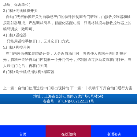
场所、保密单位）
3.门机+无线触摸开关
自动门无线触摸开关为自动感应门的特殊控制而专门研制，由接收控制器和触
摸发射器组成。产品调试简单，智能化匹配功能，只需将触摸与接收控制器上的
编码调拔一致即可。
4.门机+遥控器
只能用遥控手柄开门，无其它开门方式。
5.门机+脚控开关
在门内外两侧加装脚踏开关，人走近自动门时，将脚伸入脚踏开关阻断投射
光，脚踏开关给自动门控制器一个开门信号，控制器通过驱动装置将门打开。当
人通过门之后，再将门关闭。
6.门机+刷卡机或指纹机+感应器
上一篇：
自动门使用过程中门扇出现抖动
下一篇：
非机动车车库自动门通行方案
地址：上海市金沙江西路万达广场8号楼5楼
备案号：沪ICP备002122121号
首页
在线预约
电话咨询