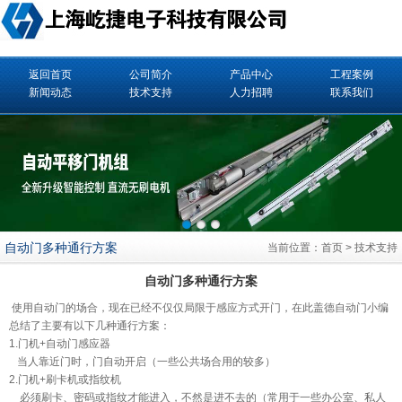
返回首页
公司简介
产品中心
工程案例
新闻动态
技术支持
人力招聘
联系我们
自动门多种通行方案
当前位置：
首页
>
技术支持
自动门多种通行方案
使用
自动门
的场合，现在已经不仅仅局限于感应方式开门，在此
盖德自动门
小编
总结了主要有以下几种通行方案：
1.门机+自动门感应器
当人靠近门时，门自动开启（一些公共场合用的较多）
2.门机+刷卡机或指纹机
必须刷卡、密码或指纹才能进入，不然是进不去的（常用于一些办公室、私人